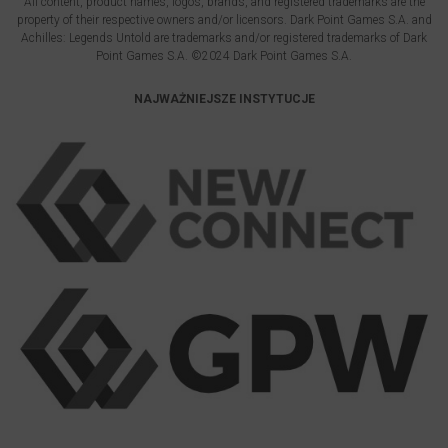
All content, product names, logos, brands, and registered trademarks are the
property of their respective owners and/or licensors. Dark Point Games S.A. and
Achilles: Legends Untold are trademarks and/or registered trademarks of Dark
Point Games S.A. ©2024 Dark Point Games S.A.
NAJWAŻNIEJSZE INSTYTUCJE