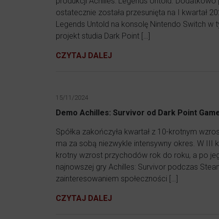
produkcji Achilles: Legends Untold. Dodatkowo p
ostatecznie została przesunięta na I kwartał 2
Legends Untold na konsolę Nintendo Switch w t
projekt studia Dark Point […]
CZYTAJ DALEJ
15/11/2024
Demo Achilles: Survivor od Dark Point Ga
Spółka zakończyła kwartał z 10-krotnym wzro
ma za sobą niezwykle intensywny okres. W III 
krotny wzrost przychodów rok do roku, a po 
najnowszej gry Achilles: Survivor podczas Stea
zainteresowaniem społeczności […]
CZYTAJ DALEJ