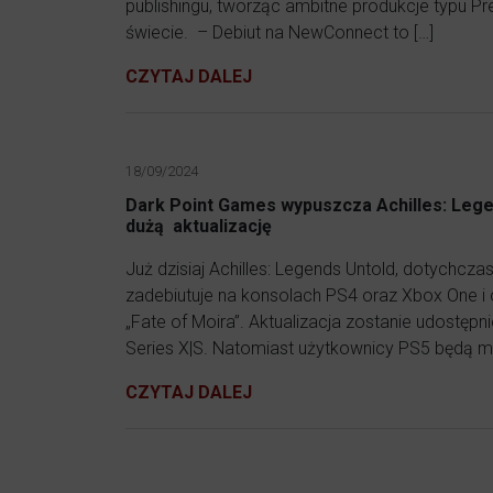
publishingu, tworząc ambitne produkcje typu Pr
świecie. – Debiut na NewConnect to […]
CZYTAJ DALEJ
18/09/2024
Dark Point Games wypuszcza Achilles: Lege
dużą aktualizację
Już dzisiaj Achilles: Legends Untold, dotychcz
zadebiutuje na konsolach PS4 oraz Xbox One 
„Fate of Moira”. Aktualizacja zostanie udostęp
Series X|S. Natomiast użytkownicy PS5 będą miel
CZYTAJ DALEJ