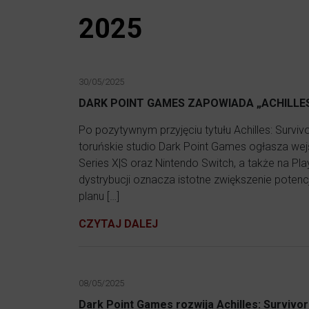
2025
30/05/2025
DARK POINT GAMES ZAPOWIADA „ACHILLES
Po pozytywnym przyjęciu tytułu Achilles: Surv
toruńskie studio Dark Point Games ogłasza wejś
Series X|S oraz Nintendo Switch, a także na Pla
dystrybucji oznacza istotne zwiększenie potencj
planu […]
CZYTAJ DALEJ
08/05/2025
Dark Point Games rozwija Achilles: Survivor