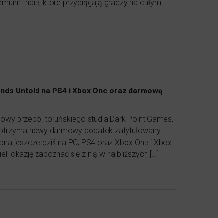
emium Indie, które przyciągają graczy na całym
nds Untold na PS4 i Xbox One oraz darmową
asowy przebój toruńskiego studia Dark Point Games,
i otrzyma nowy darmowy dodatek zatytułowany
niona jeszcze dziś na PC, PS4 oraz Xbox One i Xbox
i okazję zapoznać się z nią w najbliższych […]