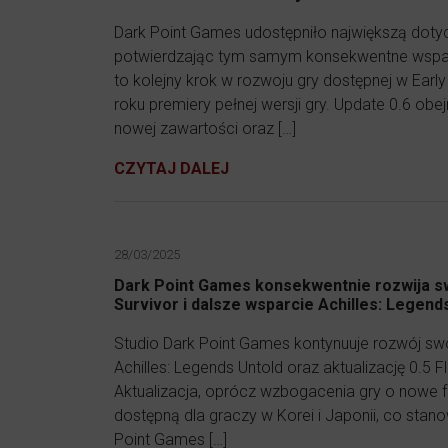
Dark Point Games udostępniło największą dotychc
potwierdzając tym samym konsekwentne wspar
to kolejny krok w rozwoju gry dostępnej w Early
roku premiery pełnej wersji gry. Update 0.6 ob
nowej zawartości oraz […]
CZYTAJ DALEJ
28/03/2025
Dark Point Games konsekwentnie rozwija swoj
Survivor i dalsze wsparcie Achilles: Legend
Studio Dark Point Games kontynuuje rozwój s
Achilles: Legends Untold oraz aktualizację 0.5 F
Aktualizacja, oprócz wzbogacenia gry o nowe f
dostępną dla graczy w Korei i Japonii, co stanow
Point Games […]