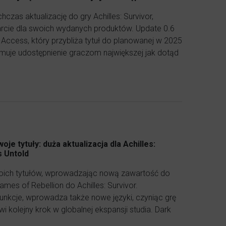
zas aktualizację do gry Achilles: Survivor,
cie dla swoich wydanych produktów. Update 0.6
 Access, który przybliża tytuł do planowanej w 2025
ejmuje udostępnienie graczom największej jak dotąd
e tytuły: duża aktualizacja dla Achilles:
s Untold
woich tytułów, wprowadzając nową zawartość do
lames of Rebellion do Achilles: Survivor.
unkcje, wprowadza także nowe języki, czyniąc grę
i kolejny krok w globalnej ekspansji studia. Dark