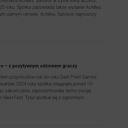
remiera Achilles: Survivor w trybie early access,
025 roku. Spółka zapowiada także wydanie Achilles:
ym samym okresie. Achilles: Survivor, najnowszy
mes – z pozytywnym odzewem graczy
stem przychodów rok do roku Dark Point Games
kwartale 2024 roku spółka osiągnęła ponad 10-
jego zakończeniu zaprezentowała demo swojej
m Next Fest. Tytuł spotkał się z ogromnym